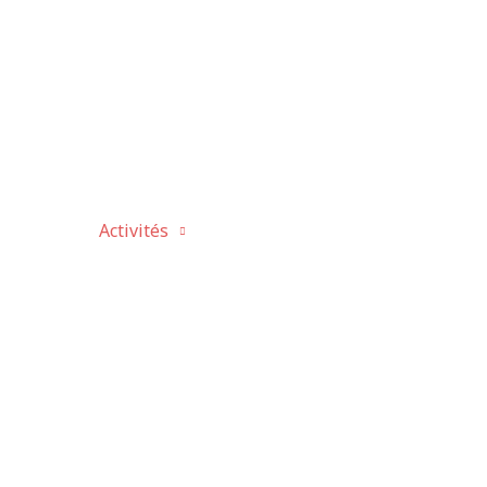
propos
Activités
Fête du Canada
L’histoire