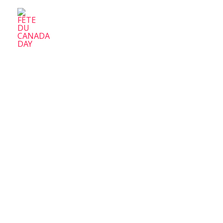
FÊTE DU CANADA DAY
Parc-Ex Celebrate Canada Day
Accueil
À 