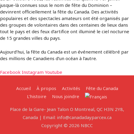
jusque-là connues sous le nom de fête du Dominion –
devinrent officiellement la fête du Canada. Des activités
populaires et des spectacles amateurs ont été organisés par
des groupes de volontaires dans des centaines de lieux dans
tout le pays et des feux d’artifice ont illuminé le ciel nocturne
de 15 grandes villes du pays.
Aujourd’hui, la fête du Canada est un événement célébré par
des millions de Canadiens d’un océan à l’autre.
Facebook
Instagram
Youtube
Accueil
À propos
Activités
Fête du Canada
L’histoire
Nous joindre
Place de la Gare- Jean Talon O Montreal, QC H3N 2Y8,
Canada | Email: info@canadadayparcex.ca
Copyright © 2026 NBCC